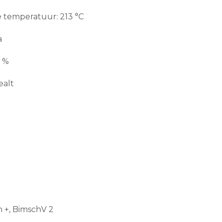
 temperatuur: 213 °C
a
8 %
ealt
n +, BimschV 2