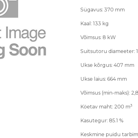
Sügavus: 370 mm
Kaal: 133 kg
Võimsus: 8 kW
Suitsutoru diameeter:
Ukse kõrgus: 407 mm
Ukse laius: 664 mm
Võimsus (min-maks): 2,
3
Köetav maht: 200 m
Kasutegur: 85.1 %
Keskmine puidu tarbimi