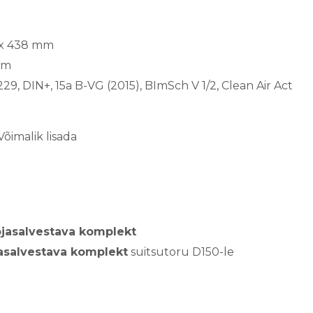
 x 438 mm
am
9, DIN+, 15a B-VG (2015), BImSch V 1/2, Clean Air Act
õimalik lisada
jasalvestava komplekt
asalvestava komplekt
suitsutoru D150-le