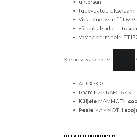
ukseraam
tugevdatud ukseraam
Visuaalne avamõõt 699
võimalik lisada ehitusra
Vastab normidele: ET1322
Korpuse värv: must
V
AIRBOX 01
Raam H2P RAM06 4S
Küljele
MAMMOTH
soo
Peale
MAMMOTH
sooj