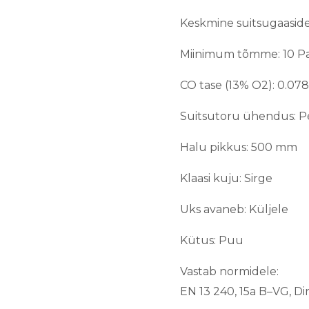
Keskmine suitsugaaside
Miinimum tõmme: 10 P
CO tase (13% O2): 0.07
Suitsutoru ühendus: P
Halu pikkus: 500 mm
Klaasi kuju: Sirge
Uks avaneb: Küljele
Kütus: Puu
Vastab normidele:
EN 13 240, 15a B–VG, Di