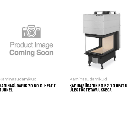
Kaminasüdamikud
Kaminasüdamikud
Kaminasüdamik 70.50.01 HEAT T
Kaminasüdamik 50.52.70 HEAT U
tunnel
ülestõstetava uksega