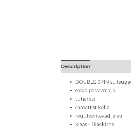
Description
DOUBLE SPIN suitsugaa
sobib passiivmajja
tuharest
šamottist kolle
reguleeritavad jalad
klaas – BlackLine