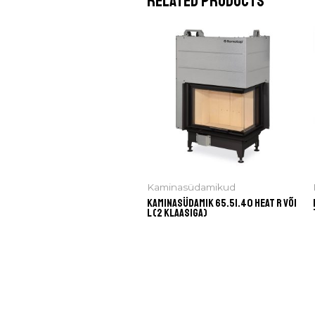
Related products
Kaminasüdamikud
Kaminasüdamik 65.51.40 HEAT R või
L (2 klaasiga)